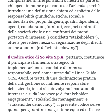
comportamenti irresponsabili o illeciti da parte di
chi opera in nome e per conto dell’azienda, perché
introduce una definizione chiara ed esplicita delle
responsabilità giuridiche, etiche, sociali e
ambientali dei propri dirigenti, quadri, dipendenti,
agenti, collaboratori, fornitori, ecc., nei confronti
della società civile e nei confronti dei propri
portatori di interessi (i cosiddetti “stakeholders”),
oltre a prevedere mezzi di segnalazione degli illeciti
anche anonimi (c.d. “whistleblowing”).
Il Codice etico di So.Vite S.p.A
., pertanto, costituisce
il principale strumento strategico di
implementazione di condotte di impresa
responsabile, così come intese dalle Linee Guida
OCSE-Oecd. Si tratta di una declinazione pratica
della c.d. gestione socialmente responsabile
dell’azienda, in cui si coinvolgono i portatori di
interesse e si dà loro voce (c.d. “stakeholder
engagement”, “stakeholder management” e
“stakeholder democracy”). Il presente codice serve
quindi per garantire una gestione equa ed efficace